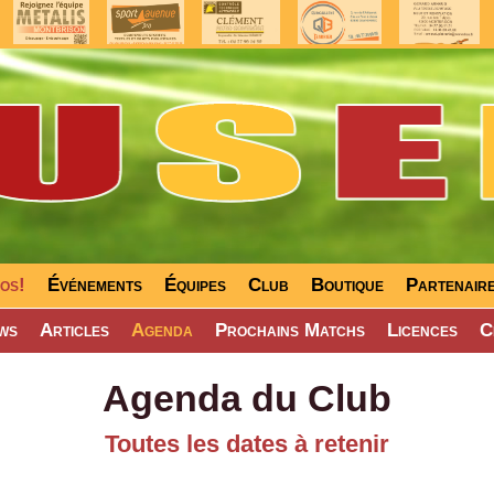
fos!
Événements
Équipes
Club
Boutique
Partenair
ws
Articles
Agenda
Prochains Matchs
Licences
C
Agenda du Club
Toutes les dates à retenir