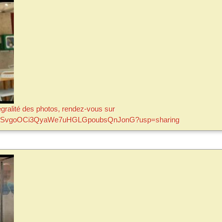
tégralité des photos, rendez-vous sur
ers/1o3SvgoOCi3QyaWe7uHGLGpoubsQnJonG?usp=sharing