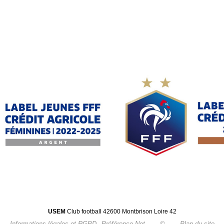
USEM
Club football 42600 Montbrison Loire 42
Informations légales et RGPD
Préférence-Net
©
Plan du site