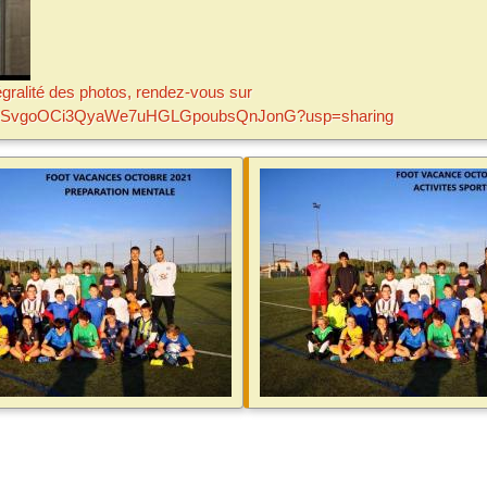
tégralité des photos, rendez-vous sur
ers/1o3SvgoOCi3QyaWe7uHGLGpoubsQnJonG?usp=sharing